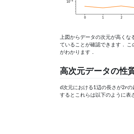
上図からデータの次元が高くな
ていることが確認できます． こ
がわかります．
高次元データの性
2
r
d次元における1辺の長さが
の
するとこれらは以下のように表