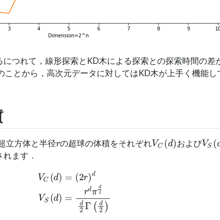
るにつれて，線形探索とKD木による探索との探索時間の差
のことから，高次元データに対してはKD木が上手く機能し
質
r
V
C
(
d
)
V
S
(
超立方体と半径
の超球の体積をそれぞれ
および
されます．
V
C
(
d
)
=
(
2
r
)
d
V
S
(
d
)
=
r
d
π
d
2
d
2
Γ
(
d
2
)