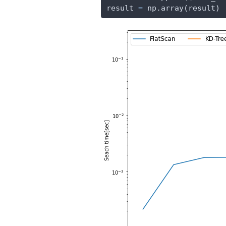
result 
=
 np.array(result)