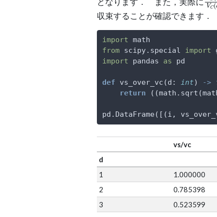
となります． また，実際に
収束することが確認できます．
import
 math
from
 scipy.special 
import
 
import
 pandas 
as
 pd
def
 vs_over_vc(d: 
int
) 
->
return
 ((math.sqrt(mat
pd.DataFrame([(i, vs_over_
vs/vc
d
1
1.000000
2
0.785398
3
0.523599