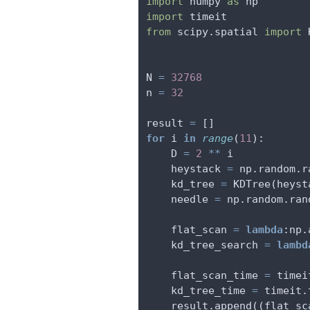
import
 numpy 
as
 np
import
 timeit
from
 scipy.spatial 
import
 
N 
=
32768
n 
=
32
result 
=
 []
for
 i 
in
range
(
11
):
    D 
=
2
**
 i
    heystack 
=
 np.random.r
    kd_tree 
=
 KDTree(heyst
    needle 
=
 np.random.ran
    flat_scan 
=
lambda
:np.
    kd_tree_search 
=
lambd
    flat_scan_time 
=
 timei
    kd_tree_time 
=
 timeit.
    result.append((flat_sc