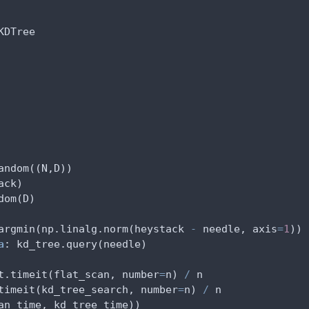
KDTree
andom((N,D))
ack)
dom(D)
argmin(np.linalg.norm(heystack 
-
 needle, axis
=
1
))
a
: kd_tree.query(needle)
t.timeit(flat_scan, number
=
n) 
/
 n
timeit(kd_tree_search, number
=
n) 
/
 n
an_time, kd_tree_time))