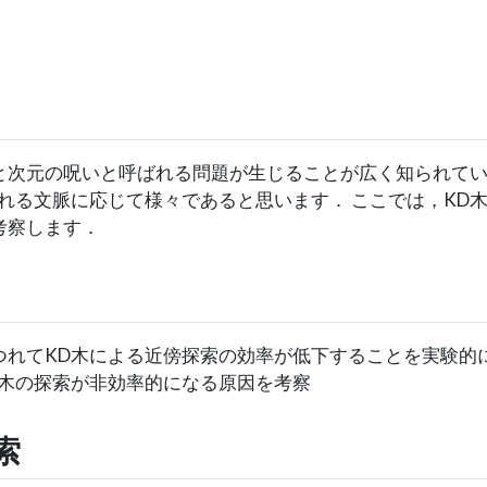
と次元の呪いと呼ばれる問題が生じることが広く知られてい
される文脈に応じて様々であると思います． ここでは，KD
考察します．
つれてKD木による近傍探索の効率が低下することを実験的
D木の探索が非効率的になる原因を考察
索