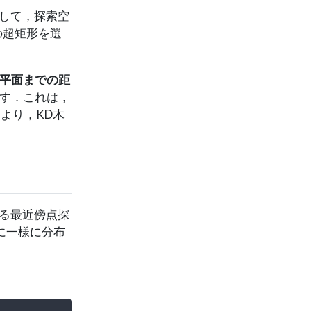
として，探索空
の超矩形を選
平面までの距
す．これは，
より，KD木
よる最近傍点探
に一様に分布