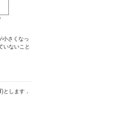
が小さくなっ
ていないこと
d
)
とします．