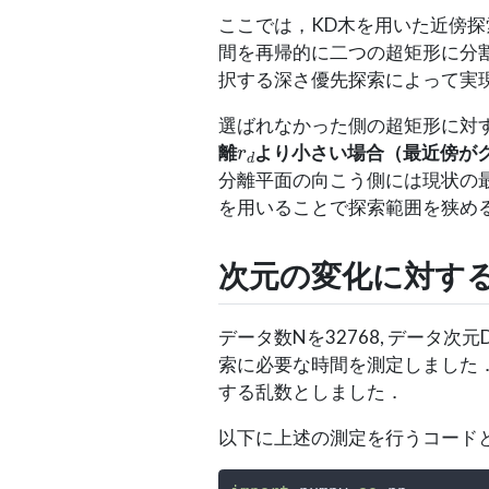
ここでは，KD木を用いた近傍
間を再帰的に二つの超矩形に分
択する深さ優先探索によって実
選ばれなかった側の超矩形に対
r
d
離
より小さい場合（最近傍が
分離平面の向こう側には現状の
を用いることで探索範囲を狭め
次元の変化に対す
データ数Nを32768, データ次元
索に必要な時間を測定しました
する乱数としました．
以下に上述の測定を行うコード