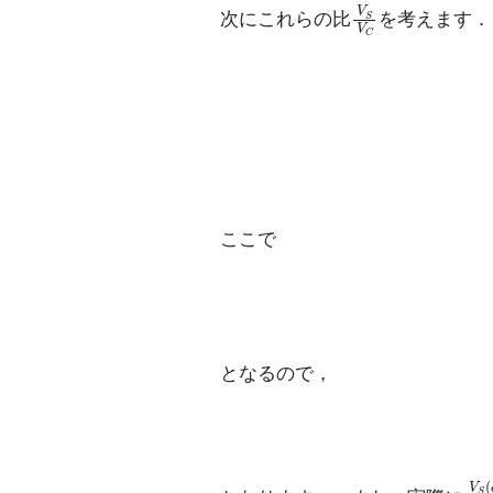
V
S
V
C
次にこれらの比
を考えます．
V
S
(
d
)
ここで
となるので，
V
S