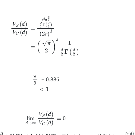
V
C
(
d
)
=
r
d
π
d
2
d
2
Γ
(
d
2
)
(
2
r
)
d
=
(
π
2
)
d
1
d
2
Γ
(
d
2
)
π
2
≃
0.886
<
1
lim
d
→
∞
V
S
(
d
)
V
C
(
d
)
=
0
(
d
)
V
C
(
d
)
V
S
(
d