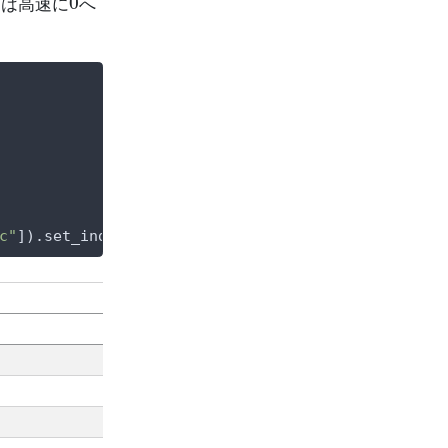
は高速に
へ
c"
]).set_index(
"d"
)