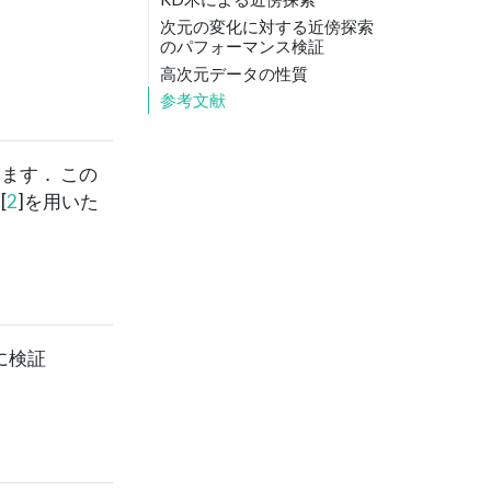
次元の変化に対する近傍探索
のパフォーマンス検証
高次元データの性質
参考文献
ます． この
木
[
2
]
を用いた
に検証