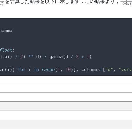
を計算した結果を以下に示します．この結果より，
gamma
float
:
h.pi) 
/
2
) 
**
 d) 
/
 gamma(d 
/
2
+
1
)
vc(i)) 
for
 i 
in
range
(
1
, 
10
)], columns
=
[
"d"
, 
"vs/v