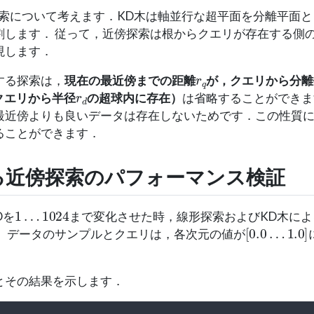
探索について考えます．KD木は軸並行な超平面を分離平面
割します． 従って，近傍探索は根からクエリが存在する側
現します．
r
q
する探索は，
現在の最近傍までの距離
が，クエリから分離
r
d
クエリから半径
の超球内に存在）
は省略することができま
最近傍よりも良いデータは存在しないためです．この性質に
ることができます．
る近傍探索のパフォーマンス検証
1
…
1024
Dを
まで変化させた時，線形探索およびKD木に
[
0.0
…
1.0
]
． データのサンプルとクエリは，各次元の値が
とその結果を示します．