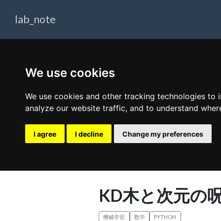
lab_note
We use cookies
We use cookies and other tracking technologies to 
analyze our website traffic, and to understand wher
I agree
I decline
Change my preferences
KD木と次元の
機械学習
数学
PYTHON