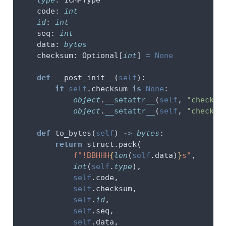
type
: ICMPType
    code: 
int
id
: 
int
    seq: 
int
    data: 
bytes
    checksum: Optional[
int
] 
=
None
def
 __post_init__(
self
):
if
self
.checksum 
is
None
:
object
.
__setattr__
(
self
, 
"checksu
object
.
__setattr__
(
self
, 
"checksu
def
 to_bytes(
self
) 
->
bytes
:
return
 struct.pack(
f"!BBHHH
{
len
(
self
.data)
}
s"
,
int
(
self
.
type
),
self
.code,
self
.checksum,
self
.
id
,
self
.seq,
self
.data,