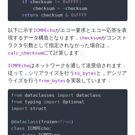
if
 checksum 
!=
0xFFFF
:
        checksum 
=
~
checksum
return
 checksum 
&
0xFFFF
以下に示す
がエコー要求とエコー応答を表
ICMPEcho
現するデータ構造となります．
がコンスト
checksum
ラクタ引数として指定されなかった場合は，
にて計算します．
calc_checksum
はネットワークを通して送受信されます．
ICMPEcho
従って，シリアライズを行う
と，デシリア
to_bytes
ライズを行う
を実装しています．
from_bytes
from
 dataclasses 
import
 dataclass
from
 typing 
import
 Optional
import
 struct
@dataclass
(frozen
=
True
)
class
 ICMPEcho: