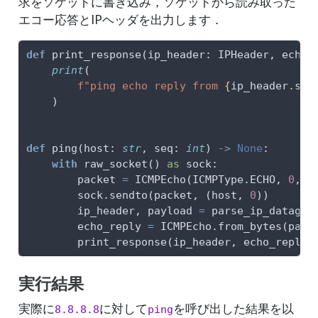
求をソケットに書き込み，ソケットから読み取った
エコー応答とIPヘッダを出力します．
def
 print_response(ip_header: IPHeader, echo_
print
(
f"ping echo reply from 
{
ip_header
.
src
    )
def
 ping(host: 
str
, seq: 
int
) 
->
None
:
with
 raw_socket() 
as
 sock:
        packet 
=
 ICMPEcho(ICMPType.ECHO, 
0
, 
0
        sock.sendto(packet, (host, 
0
))
        ip_header, payload 
=
 parse_ip_datagra
        echo_reply 
=
 ICMPEcho.from_bytes(payl
        print_response(ip_header, echo_reply)
実行結果
実際に
に対して
を呼び出した結果を以
8.8.8.8
ping