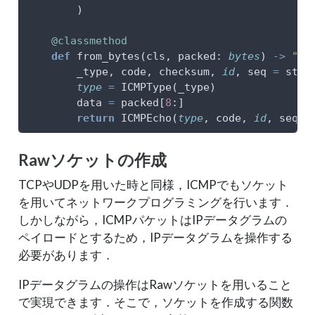
        )
@classmethod
def
 from_bytes(cls, packed: 
bytes
) 
->
"IC
        _type, code, checksum, 
id
, seq 
=
 stru
type
=
 ICMPType(_type)
        data 
=
 packed[
8
:]
return
 ICMPEcho(
type
, code, 
id
, seq, 
Rawソケットの作成
TCPやUDPを用いた時と同様，ICMPでもソケット
を用いてネットワークプログラミングを行います．
しかしながら，ICMPパケットはIPデータグラムの
ペイロードとするため，IPデータグラムを操作する
必要があります．
IPデータグラムの操作はRawソケットを用いること
で実現できます．そこで，ソケットを作成する関数