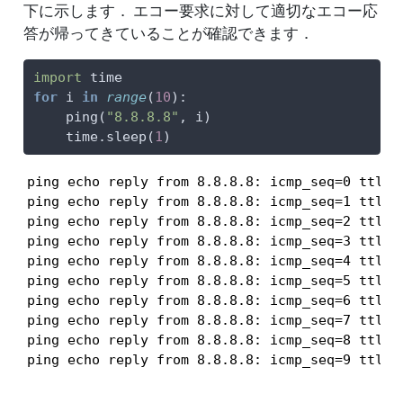
下に示します． エコー要求に対して適切なエコー応
答が帰ってきていることが確認できます．
import
 time
for
 i 
in
range
(
10
):
    ping(
"8.8.8.8"
, i)
    time.sleep(
1
)
ping echo reply from 8.8.8.8: icmp_seq=0 ttl=37
ping echo reply from 8.8.8.8: icmp_seq=1 ttl=37
ping echo reply from 8.8.8.8: icmp_seq=2 ttl=37
ping echo reply from 8.8.8.8: icmp_seq=3 ttl=37
ping echo reply from 8.8.8.8: icmp_seq=4 ttl=37
ping echo reply from 8.8.8.8: icmp_seq=5 ttl=37
ping echo reply from 8.8.8.8: icmp_seq=6 ttl=37
ping echo reply from 8.8.8.8: icmp_seq=7 ttl=37
ping echo reply from 8.8.8.8: icmp_seq=8 ttl=37
ping echo reply from 8.8.8.8: icmp_seq=9 ttl=3