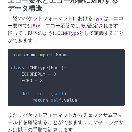
エコー要求とエコー応答に対応する
データ構造
上述のパケットフォーマットにおける
は，エコ
Type
ー要求では
が，エコー応答では
が設定されます．
8
0
従って，以下のように
として定義すること
ICMPType
ができます．
from
 enum 
import
 Enum
class
 ICMPType(Enum):
    ECHOREPLY 
=
0
    ECHO 
=
8
def
__int__
(
self
):
return
self
.value
また，パケットフォーマットからチェックサムフィ
ールドを確認することができます． このチェックサ
ムは以下の手順で計算します．