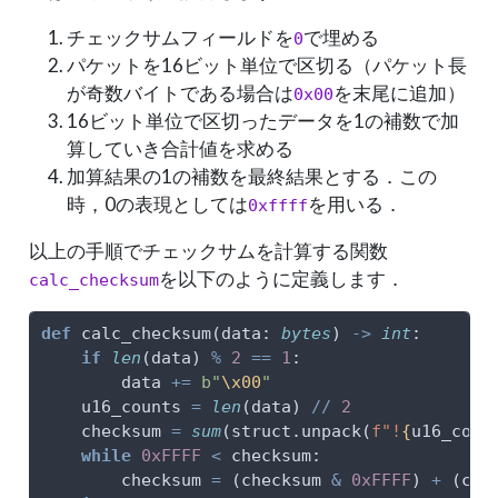
チェックサムフィールドを
で埋める
0
パケットを16ビット単位で区切る（パケット長
が奇数バイトである場合は
を末尾に追加）
0x00
16ビット単位で区切ったデータを1の補数で加
算していき合計値を求める
加算結果の1の補数を最終結果とする．この
時，0の表現としては
を用いる．
0xffff
以上の手順でチェックサムを計算する関数
を以下のように定義します．
calc_checksum
def
 calc_checksum(data: 
bytes
) 
->
int
:
if
len
(data) 
%
2
==
1
:
        data 
+=
b"
\x00
"
    u16_counts 
=
len
(data) 
//
2
    checksum 
=
sum
(struct.unpack(
f"!
{
u16_coun
while
0xFFFF
<
 checksum:
        checksum 
=
 (checksum 
&
0xFFFF
) 
+
 (che