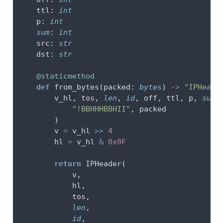
    ttl: 
int
    p: 
int
sum
: 
int
    src: 
str
    dst: 
str
@staticmethod
def
 from_bytes(packed: 
bytes
) 
->
"IPHeade
        v_hl, tos, 
len
, 
id
, off, ttl, p, 
sum
,
"!BBHHHBBHII"
, packed
        )
        v 
=
 v_hl 
>>
4
        hl 
=
 v_hl 
&
0x0F
return
 IPHeader(
            v,
            hl,
            tos,
len
,
id
,