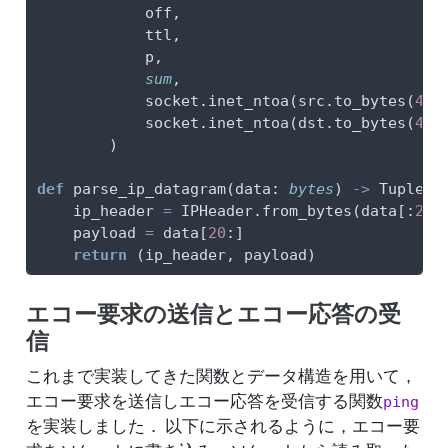
            off,
            ttl,
            p,
sum
,
            socket.inet_ntoa(src.to_bytes(
4
, 
            socket.inet_ntoa(dst.to_bytes(
4
, 
        )
def
 parse_ip_datagram(data: 
bytes
) 
->
 Tuple[I
    ip_header 
=
 IPHeader.from_bytes(data[:
20
]
    payload 
=
 data[
20
:]
return
 (ip_header, payload)
エコー要求の送信とエコー応答の受
信
これまで実装してきた関数とデータ構造を用いて，
エコー要求を送信しエコー応答を受信する関数
ping
を実装しました． 以下に示されるように，エコー要