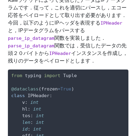
ラムです．従って，これを適切にパースし，エコー
応答をペイロードとして取り出す必要があります．
今回，以下のようにIPヘッダを表現する
IPHeader
と，IPデータグラムをパースする
関数を実装しました．
parse_ip_datagram
関数では，受信したデータの先
parse_ip_datagram
頭２０バイトから
インスタンスを作成し，
IPHeader
残りのデータをペイロードとします．
from
 typing 
import
 Tuple
@dataclass
(frozen
=
True
)
class
 IPHeader:
    v: 
int
    hl: 
int
    tos: 
int
len
: 
int
id
: 
int
    off: 
int