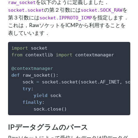
を以下のように定義しました．
raw_socket
の第２引数には
を
socket.socket
socket.SOCK_RAW
第３引数には
を指定します．
socket.IPPROTO_ICMP
これは，RawソケットをICMPから利用することを
表していいます．
import
 socket
from
 contextlib 
import
 contextmanager
@contextmanager
def
 raw_socket():
    sock 
=
 socket.socket(socket.AF_INET, sock
try
:
yield
 sock
finally
:
        sock.close()
IPデータグラムのパース
Rawソケットによって受信したデータはIPデータグ