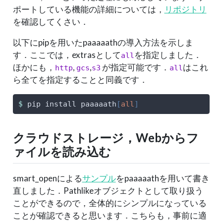
ポートしている機能の詳細については，
リポジトリ
を確認してくさい．
以下にpipを用いたpaaaaathの導入方法を示しま
す．ここでは，extrasとして
を指定しました．
all
ほかにも，
,
,
が指定可能です．
はこれ
http
gcs
s3
all
ら全てを指定することと同義です．
$
 pip install paaaaath
[
all
]
クラウドストレージ，Webからフ
ァイルを読み込む
smart_openによる
サンプル
をpaaaaathを用いて書き
直しました．Pathlikeオブジェクトとして取り扱う
ことができるので，全体的にシンプルになっている
ことが確認できると思います．こちらも，事前に適