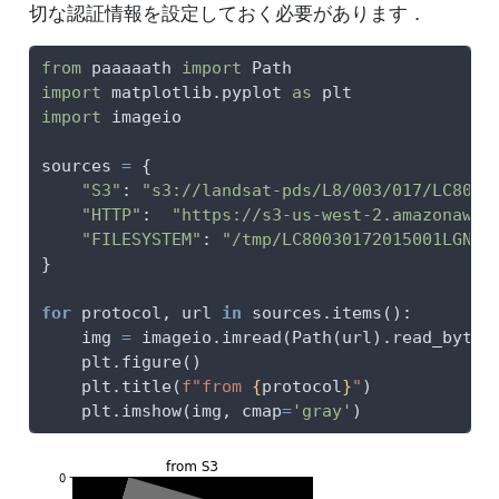
切な認証情報を設定しておく必要があります．
from
 paaaaath 
import
 Path
import
 matplotlib.pyplot 
as
 plt
import
 imageio
sources 
=
 {
"S3"
: 
"s3://landsat-pds/L8/003/017/LC8003
"HTTP"
:  
"https://s3-us-west-2.amazonaws.
"FILESYSTEM"
: 
"/tmp/LC80030172015001LGN00
}
for
 protocol, url 
in
 sources.items():
    img 
=
 imageio.imread(Path(url).read_bytes
    plt.figure()
    plt.title(
f"from 
{
protocol
}
"
)
    plt.imshow(img, cmap
=
'gray'
)