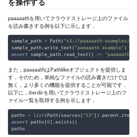
を操作する
paaaaathを用いてクラウドストレージ上のファイル
を読み書きする例を以下に示します．
sample_path 
=
 Path(
"s3://paaaaath-examples/sa
sample_path.write_text(
"paaaaath example"
)
assert
 sample_path.read_text() 
==
"paaaaath e
また，paaaaathはPathlikeオブジェクトを提供しま
す．そのため，単純なファイルの読み書きだけでは
無く，より多くの機能を提供することが可能です．
以下に，iterdirを用いてクラウドストレージ上のフ
ァイル一覧を取得する例を示します．
paths 
=
list
(Path(sources[
"S3"
]).parent.iterd
assert
 paths[
0
].exists()
paths      